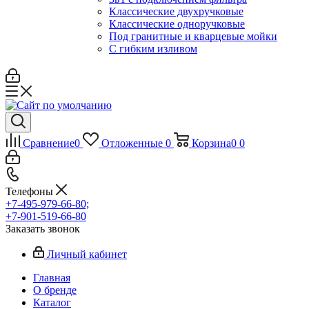
Классические двухручковые
Классические одноручковые
Под гранитные и кварцевые мойки
С гибким изливом
Сравнение
0
Отложенные
0
Корзина
0
0
Телефоны
+7-495-979-66-80;
+7-901-519-66-80
Заказать звонок
Личный кабинет
Главная
О бренде
Каталог