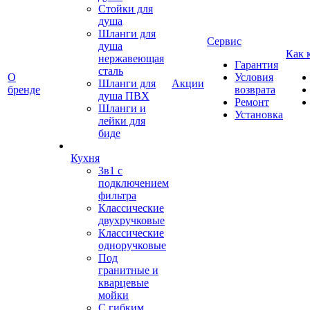
Стойки для
душа
Шланги для
Сервис
душа
Как 
нержавеющая
Гарантия
сталь
О
Условия
Шланги для
Акции
бренде
возврата
душа ПВХ
Ремонт
Шланги и
Установка
лейки для
биде
Кухня
3в1 с
подключением
фильтра
Классические
двухручковые
Классические
одноручковые
Под
гранитные и
кварцевые
мойки
С гибким