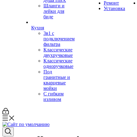
душа ПВХ
Ремонт
Шланги и
Установка
лейки для
биде
Кухня
3в1 с
подключением
фильтра
Классические
двухручковые
Классические
одноручковые
Под
гранитные и
кварцевые
мойки
С гибким
изливом