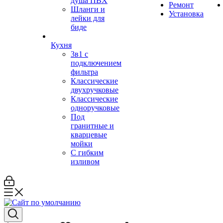
душа ПВХ
Ремонт
Шланги и
Установка
лейки для
биде
Кухня
3в1 с
подключением
фильтра
Классические
двухручковые
Классические
одноручковые
Под
гранитные и
кварцевые
мойки
С гибким
изливом