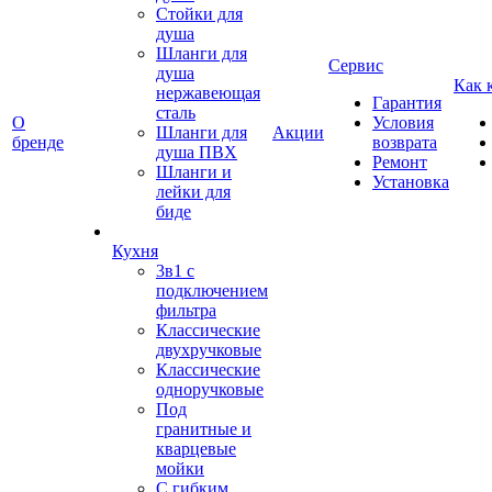
Стойки для
душа
Шланги для
Сервис
душа
Как 
нержавеющая
Гарантия
сталь
О
Условия
Шланги для
Акции
бренде
возврата
душа ПВХ
Ремонт
Шланги и
Установка
лейки для
биде
Кухня
3в1 с
подключением
фильтра
Классические
двухручковые
Классические
одноручковые
Под
гранитные и
кварцевые
мойки
С гибким