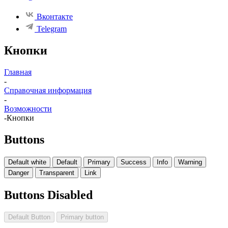
Вконтакте
Telegram
Кнопки
Главная
-
Справочная информация
-
Возможности
-
Кнопки
Buttons
Default white
Default
Primary
Success
Info
Warning
Danger
Transparent
Link
Buttons Disabled
Default Button
Primary button