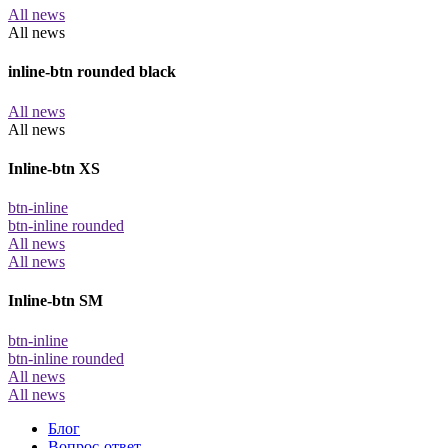
All news
All news
inline-btn rounded black
All news
All news
Inline-btn XS
btn-inline
btn-inline rounded
All news
All news
Inline-btn SM
btn-inline
btn-inline rounded
All news
All news
Блог
Вопрос-ответ