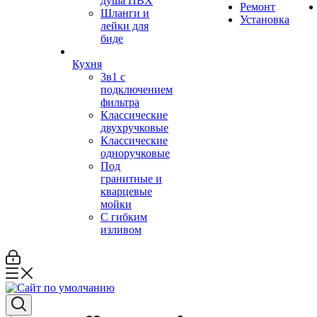
душа ПВХ
Ремонт
Шланги и
Установка
лейки для
биде
Кухня
3в1 с
подключением
фильтра
Классические
двухручковые
Классические
одноручковые
Под
гранитные и
кварцевые
мойки
С гибким
изливом