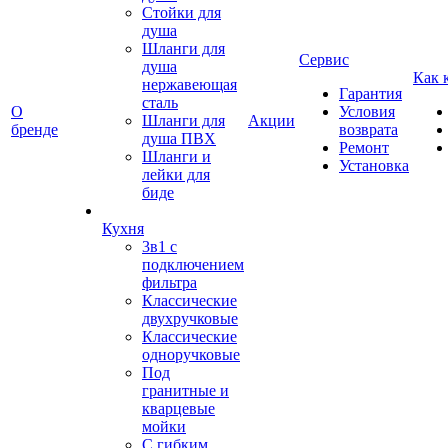
Стойки для
душа
Шланги для
Сервис
душа
Как 
нержавеющая
Гарантия
сталь
О
Условия
Шланги для
Акции
бренде
возврата
душа ПВХ
Ремонт
Шланги и
Установка
лейки для
биде
Кухня
3в1 с
подключением
фильтра
Классические
двухручковые
Классические
одноручковые
Под
гранитные и
кварцевые
мойки
С гибким