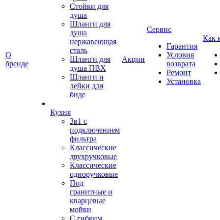
Стойки для
душа
Шланги для
Сервис
душа
Как 
нержавеющая
Гарантия
сталь
О
Условия
Шланги для
Акции
бренде
возврата
душа ПВХ
Ремонт
Шланги и
Установка
лейки для
биде
Кухня
3в1 с
подключением
фильтра
Классические
двухручковые
Классические
одноручковые
Под
гранитные и
кварцевые
мойки
С гибким