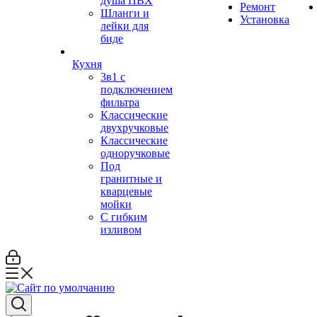
душа ПВХ
Ремонт
Шланги и
Установка
лейки для
биде
Кухня
3в1 с
подключением
фильтра
Классические
двухручковые
Классические
одноручковые
Под
гранитные и
кварцевые
мойки
С гибким
изливом