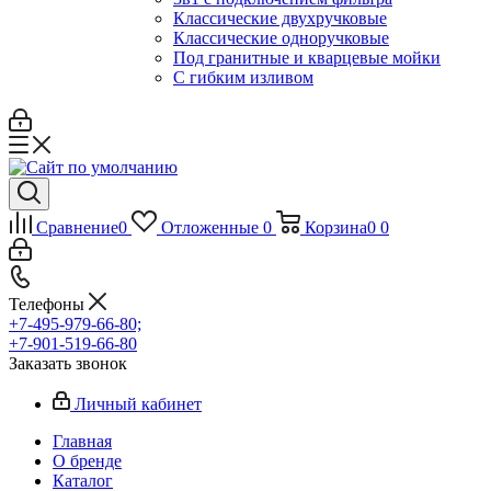
Классические двухручковые
Классические одноручковые
Под гранитные и кварцевые мойки
С гибким изливом
Сравнение
0
Отложенные
0
Корзина
0
0
Телефоны
+7-495-979-66-80;
+7-901-519-66-80
Заказать звонок
Личный кабинет
Главная
О бренде
Каталог